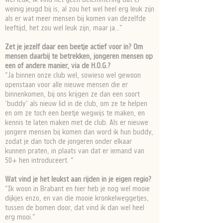
weinig jeugd bij is, al zou het wel heel erg leuk zijn
als er wat meer mensen bij komen van dezelfde
leeftijd, het zou wel leuk zijn, maar ja...”
Zet je jezelf daar een beetje actief voor in? Om
mensen daarbij te betrekken, jongeren mensen op
een of andere manier, via de H.O.G.?
“Ja binnen onze club wel, sowieso wel gewoon
openstaan voor alle nieuwe mensen die er
binnenkomen, bij ons krijgen ze dan een soort
‘buddy’ als nieuw lid in de club, om ze te helpen
en om ze toch een beetje wegwijs te maken, en
kennis te laten maken met de club. Als er nieuwe
jongere mensen bij komen dan word ik hun buddy,
zodat je dan toch de jongeren onder elkaar
kunnen praten, in plaats van dat er iemand van
50+ hen introduceert. “
Wat vind je het leukst aan rijden in je eigen regio?
“Ik woon in Brabant en hier heb je nog wel mooie
dijkjes enzo, en van die mooie kronkelweggetjes,
tussen de bomen door, dat vind ik dan wel heel
erg mooi.”