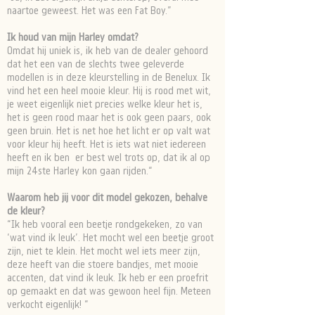
naartoe geweest. Het was een Fat Boy.”
Ik houd van mijn Harley omdat?
Omdat hij uniek is, ik heb van de dealer gehoord
dat het een van de slechts twee geleverde
modellen is in deze kleurstelling in de Benelux. Ik
vind het een heel mooie kleur. Hij is rood met wit,
je weet eigenlijk niet precies welke kleur het is,
het is geen rood maar het is ook geen paars, ook
geen bruin. Het is net hoe het licht er op valt wat
voor kleur hij heeft. Het is iets wat niet iedereen
heeft en ik ben er best wel trots op, dat ik al op
mijn 24ste Harley kon gaan rijden.“
Waarom heb jij voor dit model gekozen, behalve
de kleur?
“Ik heb vooral een beetje rondgekeken, zo van
‘wat vind ik leuk’. Het mocht wel een beetje groot
zijn, niet te klein. Het mocht wel iets meer zijn,
deze heeft van die stoere bandjes, met mooie
accenten, dat vind ik leuk. Ik heb er een proefrit
op gemaakt en dat was gewoon heel fijn. Meteen
verkocht eigenlijk! “