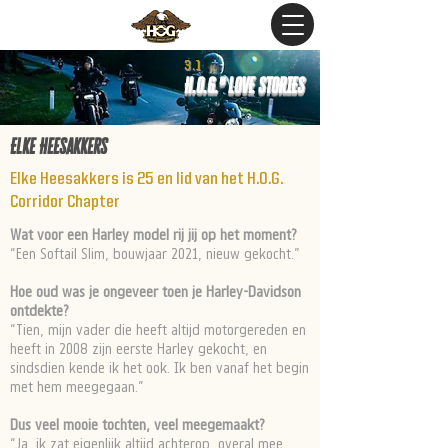
3.1
H.O.G.® LOVE STORIES
Elke Heesakkers
Elke Heesakkers is 25 en lid van het H.O.G.
Corridor Chapter
Wat voor een Harley model rij jij op het moment?
“Een Softail Slim, bouwjaar 2021, nieuw gekocht.”
Hoe oud was je ongeveer toen je Harley-Davidson
ontdekte?
“Tien, mijn vader die heeft altijd motorgereden en
heeft in 2008 zijn eerste Harley gekocht, en
sindsdien kende ik het ook. Ik ben vanaf het begin
met hem meegegaan.”
Dus veel mooie tochten, veel meegemaakt?
“Ja, ik zat eigenlijk altijd achterop, overal mee