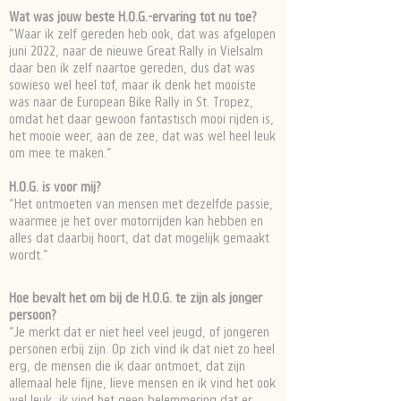
Wat was jouw beste H.O.G.-ervaring tot nu toe?
“Waar ik zelf gereden heb ook, dat was afgelopen
juni 2022, naar de nieuwe Great Rally in Vielsalm
daar ben ik zelf naartoe gereden, dus dat was
sowieso wel heel tof, maar ik denk het mooiste
was naar de European Bike Rally in St. Tropez,
omdat het daar gewoon fantastisch mooi rijden is,
het mooie weer, aan de zee, dat was wel heel leuk
om mee te maken.“
H.O.G. is voor mij?
“Het ontmoeten van mensen met dezelfde passie,
waarmee je het over motorrijden kan hebben en
alles dat daarbij hoort, dat dat mogelijk gemaakt
wordt.”
Hoe bevalt het om bij de H.O.G. te zijn als jonger
persoon?
“Je merkt dat er niet heel veel jeugd, of jongeren
personen erbij zijn. Op zich vind ik dat niet zo heel
erg, de mensen die ik daar ontmoet, dat zijn
allemaal hele fijne, lieve mensen en ik vind het ook
wel leuk, ik vind het geen belemmering dat er