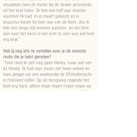
uitpakken toen de motor bij de dealer arriveerde,
uit het krat halen. Ik heb een half jaar moeten
wachten! Ik had ‘m in maart gekocht en in
augustus kwam hij toen aan van de boot, dus ik
heb een lange tijd moeten wachten, en om hem
dan voor het eerst in het echt te zien was wel heel
erg leuk.”
Heb jij nog iets te vertellen over je de mooiste
route die je hebt gereden?
“Toen reed ik zelf nog geen Harley, maar wel een
A1 Honda. Ik had mijn motor net twee weken en
toen gingen we een weekendje de Elfstedentocht
in Friesland rijden. Op de terugweg regende het
heel erg hard, alleen maar regen regen regen op
de snelweg, en mijn ouders reden voor mij, lekker
relaxed op hun Harley door die stortregen. En ik
was aan het ploeteren door de regen! We reden
thuis onze oprit op en toen heb ik met tranen in
mijn ogen gezegd: ‘Ik wil ook op een Harley rijden,
ik wil ook zo lekker en makkelijk rijden!’ Toen was
ik toch echt wel om, ik wist toen dat ik ook Harley
wilde gaan rijden en zo lekker toeren hahaha.”