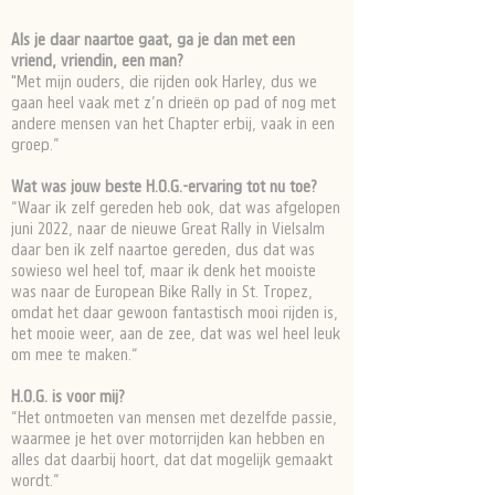
Als je daar naartoe gaat, ga je dan met een
vriend, vriendin, een man?
"Met mijn ouders, die rijden ook Harley, dus we
gaan heel vaak met z’n drieën op pad of nog met
andere mensen van het Chapter erbij, vaak in een
groep.”
Wat was jouw beste H.O.G.-ervaring tot nu toe?
“Waar ik zelf gereden heb ook, dat was afgelopen
juni 2022, naar de nieuwe Great Rally in Vielsalm
daar ben ik zelf naartoe gereden, dus dat was
sowieso wel heel tof, maar ik denk het mooiste
was naar de European Bike Rally in St. Tropez,
omdat het daar gewoon fantastisch mooi rijden is,
het mooie weer, aan de zee, dat was wel heel leuk
om mee te maken.“
H.O.G. is voor mij?
“Het ontmoeten van mensen met dezelfde passie,
waarmee je het over motorrijden kan hebben en
alles dat daarbij hoort, dat dat mogelijk gemaakt
wordt.”