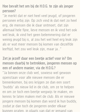
Hoe bevalt het om bij de H.O.G. te zijn als jonger
persoon?
“Je merkt dat er niet heel veel jeugd, of jongeren
personen erbij zijn. Op zich vind ik dat niet zo heel
erg, de mensen die ik daar ontmoet, dat zijn
allemaal hele fijne, lieve mensen en ik vind het ook
wel leuk, ik vind het geen belemmering dat er
weinig jeugd bij is, al zou het wel heel erg leuk zijn
als er wat meer mensen bij komen van dezelfde
leeftijd, het zou wel leuk zijn, maar ja...”
Zet je jezelf daar een beetje actief voor in? Om
mensen daarbij te betrekken, jongeren mensen op
een of andere manier, via de H.O.G.?
“Ja binnen onze club wel, sowieso wel gewoon
openstaan voor alle nieuwe mensen die er
binnenkomen, bij ons krijgen ze dan een soort
‘buddy’ als nieuw lid in de club, om ze te helpen
en om ze toch een beetje wegwijs te maken, en
kennis te laten maken met de club. Als er nieuwe
jongere mensen bij komen dan word ik hun buddy,
zodat je dan toch de jongeren onder elkaar
kunnen praten, in plaats van dat er iemand van